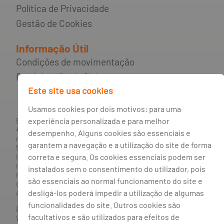
Política de Privacidade
Gestão de Cookies
Informação Útil
Condições de movimentação
Participação de Sinistros
Este site usa cookies
Usamos cookies por dois motivos: para uma
experiência personalizada e para melhor
BANCO BPI, S.A., com sede na Avenida da Boavista, 1117,
4100-129 Porto; Capital Social: € 1 293 063 324,98; matriculada
desempenho. Alguns cookies são essenciais e
na CRC Porto sob o número de matrícula PTIRNMJ 501 214
garantem a navegação e a utilização do site de forma
534, como o número de identificação fiscal 501 214 534.
correta e segura. Os cookies essenciais podem ser
Intermediário financeiro registado na CMVM com o n° 300 e
no Banco de Portugal sob o código n° 10. Agente de Seguros
instalados sem o consentimento do utilizador, pois
n.º 419527591, registado junto da Autoridade de Supervisão
são essenciais ao normal funcionamento do site e
de Seguros e Fundos de Pensões em 21/01/2019, e autorizado
desligá-los poderá impedir a utilização de algumas
a exercer atividade nos Ramos de Seguro Vida e Não Vida.
funcionalidades do site. Outros cookies são
Banco BPI ©. Todos os direitos reservados.
facultativos e são utilizados para efeitos de
Website
Acessível.
O Banco BPI não se responsabiliza por