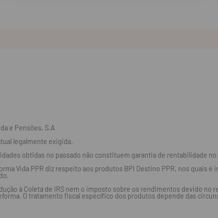
ida e Pensões, S.A
tual legalmente exigida.
ilidades obtidas no passado não constituem garantia de rentabilidade no 
eforma Vida PPR diz respeito aos produtos BPI Destino PPR, nos quais 
do.
dução à Coleta de IRS nem o imposto sobre os rendimentos devido no res
eforma. O tratamento fiscal específico dos produtos depende das circunst