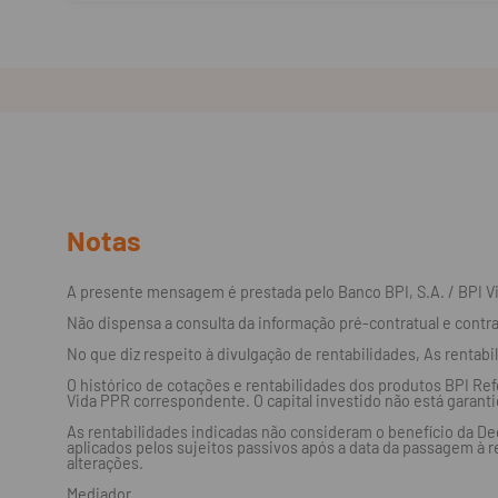
Notas
A presente mensagem é prestada pelo Banco BPI, S.A. / BPI V
Não dispensa a consulta da informação pré-contratual e contra
No que diz respeito à divulgação de rentabilidades, As rentab
O histórico de cotações e rentabilidades dos produtos BPI R
Vida PPR correspondente. O capital investido não está garanti
As rentabilidades indicadas não consideram o benefício da De
aplicados pelos sujeitos passivos após a data da passagem à r
alterações.
Mediador