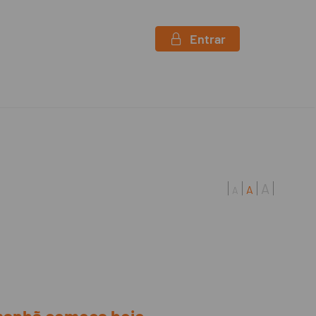
Entrar
A
A
A
manhã começa hoje