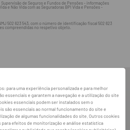
de Supervisão de Seguros e Fundos de Pensões - informações
 Vida e Não Vida com as Seguradoras BPI Vida e Pensões -
NMJ 502 623 543, com o número de identificação fiscal 502 623
des compreendidas no respetivo objeto.
ão Útil
s: para uma experiência personalizada e para melhor
es de movimentação
 essenciais e garantem a navegação e a utilização do site
ação de Sinistros
cookies essenciais podem ser instalados sem o
ois são essenciais ao normal funcionamento do site e
ilização de algumas funcionalidades do site. Outros cookies
s para efeitos de monitorização e análise estatística
rsonalizar a publicidade que recebe (cookies publicitários).