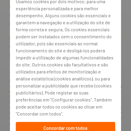
Usamos cookies por dois motivos: para uma
Cliente
experiência personalizada e para melhor
Política de Privacidade
desempenho. Alguns cookies são essenciais e
garantem a navegação e a utilização do site de
Gestão de Cookies
forma correta e segura. Os cookies essenciais
podem ser instalados sem o consentimento do
Informação Útil
utilizador, pois são essenciais ao normal
Condições de movimentação
funcionamento do site e desligá-los poderá
Participação de Sinistros
impedir a utilização de algumas funcionalidades
do site. Outros cookies são facultativos e são
utilizados para efeitos de monitorização e
análise estatística (cookies analíticos), ou para
BANCO BPI, S.A., com sede na Avenida da Boavista, 1117,
personalizar a publicidade que recebe (cookies
4100-129 Porto; Capital Social: € 1 293 063 324,98; matriculada
na CRC Porto sob o número de matrícula PTIRNMJ 501 214
publicitários). Pode registar as suas
534, como o número de identificação fiscal 501 214 534.
preferências em "Configurar cookies". Também
Intermediário financeiro registado na CMVM com o n° 300 e
pode aceitar todos os cookies ao clicar em
no Banco de Portugal sob o código n° 10. Agente de Seguros
n.º 419527591, registado junto da Autoridade de Supervisão
"Concordar com todos".
de Seguros e Fundos de Pensões em 21/01/2019, e autorizado
a exercer atividade nos Ramos de Seguro Vida e Não Vida.
Concordar com todos