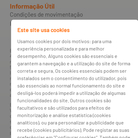
Informação Útil
Condições de movimentação
Participação de Sinistros
Este site usa cookies
Usamos cookies por dois motivos: para uma
experiência personalizada e para melhor
BANCO BPI, S.A., com sede na Avenida da Boavista, 1117,
desempenho. Alguns cookies são essenciais e
4100-129 Porto; Capital Social: € 1 293 063 324,98; matriculada
na CRC Porto sob o número de matrícula PTIRNMJ 501 214
garantem a navegação e a utilização do site de forma
534, como o número de identificação fiscal 501 214 534.
correta e segura. Os cookies essenciais podem ser
Intermediário financeiro registado na CMVM com o n° 300 e
instalados sem o consentimento do utilizador, pois
no Banco de Portugal sob o código n° 10. Agente de Seguros
n.º 419527591, registado junto da Autoridade de Supervisão
são essenciais ao normal funcionamento do site e
de Seguros e Fundos de Pensões em 21/01/2019, e autorizado
desligá-los poderá impedir a utilização de algumas
a exercer atividade nos Ramos de Seguro Vida e Não Vida.
funcionalidades do site. Outros cookies são
Banco BPI ©. Todos os direitos reservados.
facultativos e são utilizados para efeitos de
Website
Acessível.
O Banco BPI não se responsabiliza por
monitorização e análise estatística (cookies
quaisquer traduções do site efetuadas através do browser,
sendo a versão em língua portuguesa a única versão oficial,
analíticos), ou para personalizar a publicidade que
que prevalecerá em qualquer caso. Este site encontra-se em
recebe (cookies publicitários). Pode registar as suas
processo de adoção do novo acordo ortográfico.
preferências em "Configurar cookies". Também pode